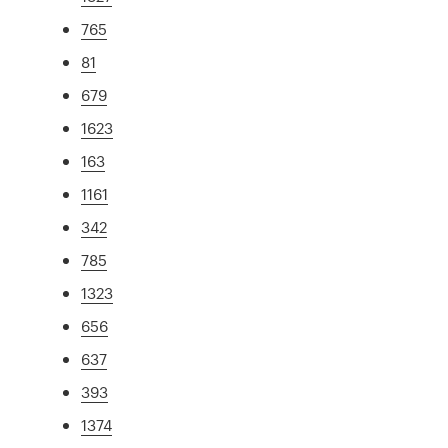
765
81
679
1623
163
1161
342
785
1323
656
637
393
1374