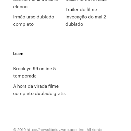
elenco
Trailer do filme
Irmão urso dublado
invocação do mal 2
completo
dublado
Learn
Brooklyn 99 online 5
temporada
A hora da virada filme
completo dublado gratis
© 2019 https://newslibejuv.web.app, Inc. All rights