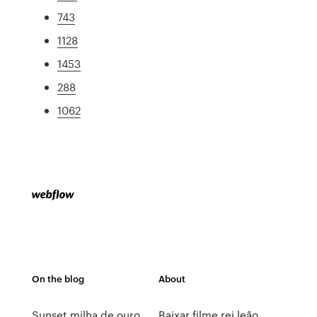
743
1128
1453
288
1062
On the blog
About
Sunset milha de ouro
Baixar filme rei leão